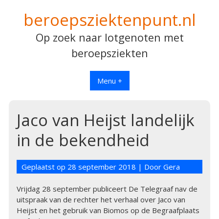
Spring
beroepsziektenpunt.nl
naar
inhoud
Op zoek naar lotgenoten met
beroepsziekten
Menu +
Jaco van Heijst landelijk
in de bekendheid
Geplaatst op
28 september 2018
| Door
Gera
Vrijdag 28 september publiceert De Telegraaf nav de
uitspraak van de rechter het verhaal over Jaco van
Heijst en het gebruik van Biomos op de Begraafplaats