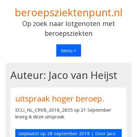
Spring
beroepsziektenpunt.nl
naar
inhoud
Op zoek naar lotgenoten met
beroepsziekten
Menu +
Auteur:
Jaco van Heijst
uitspraak hoger beroep.
ECLI_NL_CRVB_2018_2855 op 21 September
kreeg ik deze uitspraak
Geplaatst op
28 september 2018
| Door
Jaco